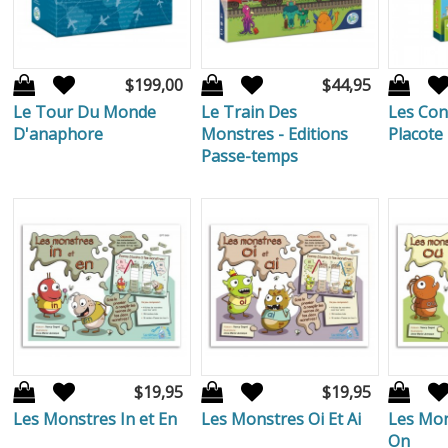
$199,00
$44,95
Le Tour Du Monde
Le Train Des
Les Con
D'anaphore
Monstres - Editions
Placote
Passe-temps
$19,95
$19,95
Les Monstres In et En
Les Monstres Oi Et Ai
Les Mon
On