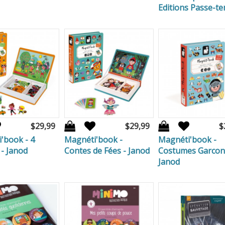
Editions Passe-t
$29,99
$29,99
$
'book - 4
Magnéti'book -
Magnéti'book -
 - Janod
Contes de Fées - Janod
Costumes Garcon
Janod