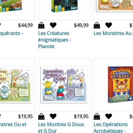
$44,99
$49,99
$
quérants -
Les Créatures
Les Monstres Au 
énigmatiques -
Placote
$19,95
$19,95
$
stres Ou et
Les Montres G Doux
Les Opérations
et G Dur
Acrobatiques -