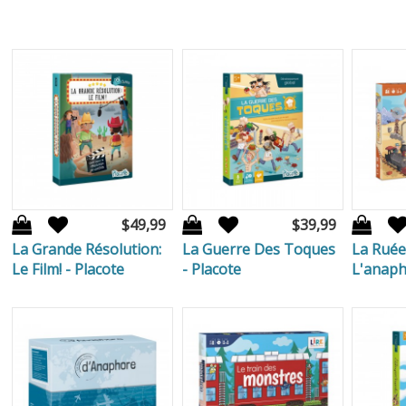
$49,99
$39,99
La Grande Résolution:
La Guerre Des Toques
La Ruée
Le Film! - Placote
- Placote
L'anap