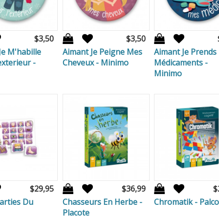
$3,50
$3,50
Je M'habille
Aimant Je Peigne Mes
Aimant Je Prends
xterieur -
Cheveux - Minimo
Médicaments -
Minimo
$29,95
$36,99
$
arties Du
Chasseurs En Herbe -
Chromatik - Palco
Placote