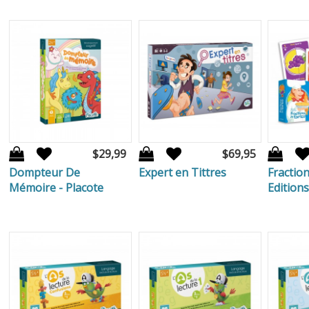
$29,99
$69,95
Dompteur De
Expert en Tittres
Fractio
Mémoire - Placote
Edition