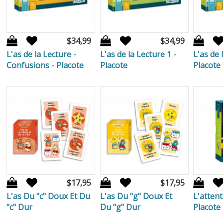
$34,99
$34,99
L'as de la Lecture -
L'as de la Lecture 1 -
L'as de 
Confusions - Placote
Placote
Placote
$17,95
$17,95
L'as Du "c" Doux Et Du
L'as Du "g" Doux Et
L'attent
"c" Dur
Du "g" Dur
Placote