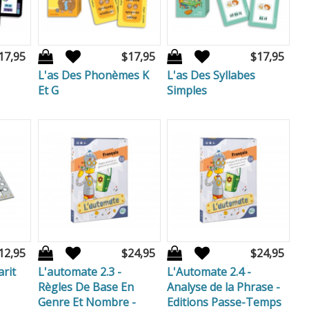
17,95
$17,95
$17,95
L'as Des Phonèmes K
L'as Des Syllabes
Et G
Simples
12,95
$24,95
$24,95
rit
L'automate 2.3 -
L'Automate 2.4 -
Règles De Base En
Analyse de la Phrase -
Genre Et Nombre -
Editions Passe-Temps