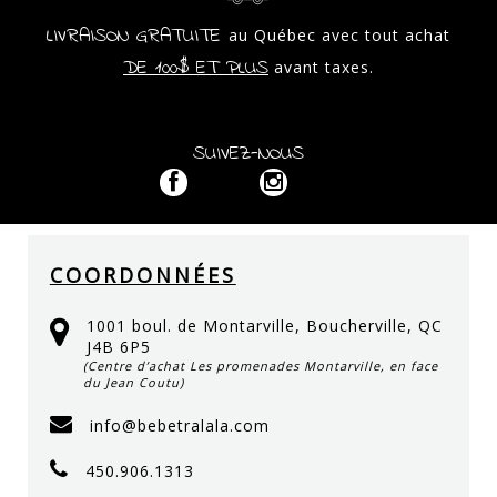
LIVRAISON GRATUITE
au Québec avec tout achat
DE 100$ ET PLUS
avant taxes.
SUIVEZ-NOUS
COORDONNÉES
1001 boul. de Montarville, Boucherville, QC
J4B 6P5
(Centre d’achat Les promenades Montarville, en face
du Jean Coutu)
info@bebetralala.com
450.906.1313