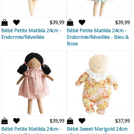
$39,99
$39,99
Bébé Petite Matilda 24cm -
Bébé Petite Matilda 24cm -
Endormie/Réveillée
Endormie/Réveillée - Bleu &
Rose
$39,99
$37,99
Bébé Petite Matilda 24cm -
Bébé Sweet Marigold 24cm