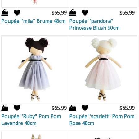
$65,99
$65,99
Poupée ''mila'' Brume 48cm
Poupée ''pandora''
Princesse Blush 50cm
$65,99
$65,99
Poupée ''Ruby'' Pom Pom
Poupée ''scarlett'' Pom Pom
Lavendre 48cm
Rose 48cm