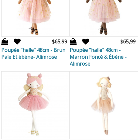
$65,99
$65,99
Poupée "halle" 48cm - Brun
Poupée "halle" 48cm -
Pale Et ébène- Alimrose
Marron Foncé & Ébène -
Alimrose