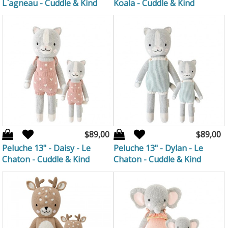
L`agneau - Cuddle & Kind
Koala - Cuddle & Kind
$89,00
$89,00
Peluche 13" - Daisy - Le
Peluche 13" - Dylan - Le
Chaton - Cuddle & Kind
Chaton - Cuddle & Kind