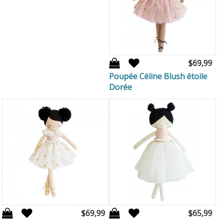
$69,99
Poupée Céline Blush étoile
Dorée
$69,99
$65,99