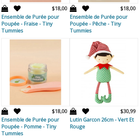
$18,00
$18,00
Ensemble de Purée pour
Ensemble de Purée pour
Poupée - Fraise - Tiny
Poupée - Pêche - Tiny
Tummies
Tummies
$18,00
$30,99
Ensemble de Purée pour
Lutin Garcon 26cm - Vert Et
Poupée - Pomme - Tiny
Rouge
Tummies