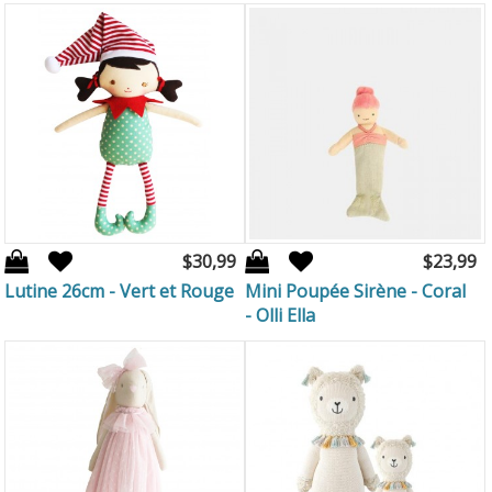
$30,99
$23,99
Lutine 26cm - Vert et Rouge
Mini Poupée Sirène - Coral
- Olli Ella