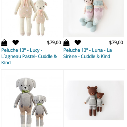
$79,00
$79,00
Peluche 13" - Lucy -
Peluche 13" - Luna - La
L`agneau Pastel- Cuddle &
Sirène - Cuddle & Kind
Kind