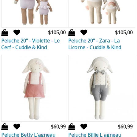
$105,00
$105,00
Peluche 20" - Violette - Le
Peluche 20" - Zara - La
Cerf - Cuddle & Kind
Licorne - Cuddle & Kind
$60,99
$60,99
Peluche Betty L'agneau
Peluche Billie L'agneau