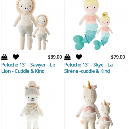
$89,00
$79,00
Peluche 13" - Sawyer - Le
Peluche 13" - Skye - La
Lion - Cuddle & Kind
Sirène -cuddle & Kind