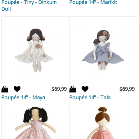
Poupée - Tiny - Dinkum
Poupée 14" - Marikit
Doll
$69,99
$69,99
Poupée 14" - Maya
Poupée 14" - Tala