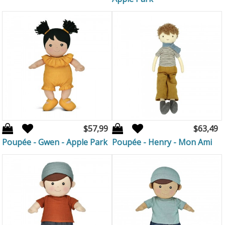
$57,99
$63,49
Poupée - Gwen - Apple Park
Poupée - Henry - Mon Ami