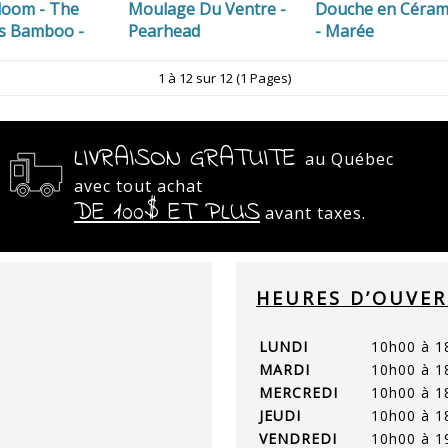
loom - The
Moulage Du Ventre -
Douche en Céram
is Bamboo -
Pearhead
- Marée
1 à 12 sur 12 (1 Pages)
LIVRAISON GRATUITE
au Québec
avec tout achat
DE 100$ ET PLUS
avant taxes.
HEURES D’OUVE
LUNDI
10h00 à 1
MARDI
10h00 à 1
MERCREDI
10h00 à 1
JEUDI
10h00 à 1
VENDREDI
10h00 à 1