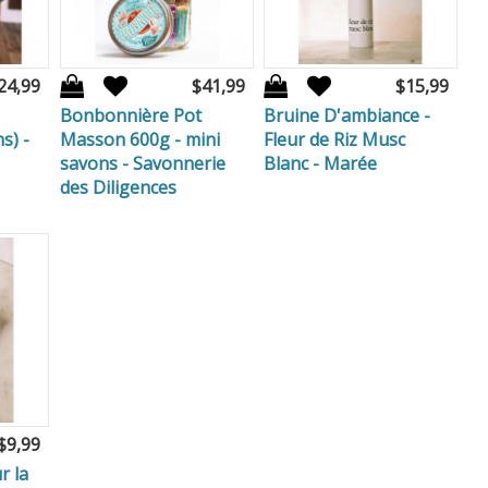
24,99
$41,99
$15,99
Bonbonnière Pot
Bruine D'ambiance -
s) -
Masson 600g - mini
Fleur de Riz Musc
savons - Savonnerie
Blanc - Marée
des Diligences
$9,99
r la