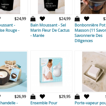
$24,99
$24,99
$
ussant -
Bain Moussant - Sel
Bonbonnière Pot
se Rouge -
Marin Fleur De Cactus
Masson (11 Savon
- Marée
Savonnerie Des
Diligences
$26,99
$29,95
Chandelle -
Ensemble Pour
Porte-vapeur pou