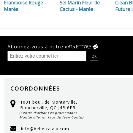
Framboise Rouge -
Sel Marin Fleur de
Clean B
Marée
Cactus - Marée
Future 
Abonnez-vous à notre
INFOLETTRE
COORDONNÉES
1001 boul. de Montarville,
Boucherville, QC J4B 6P5
(Centre d’achat Les promenades
Montarville, en face du Jean Coutu)
info@bebetralala.com