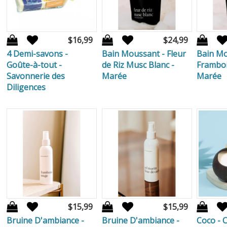
$16,99
$24,99
4 Demi-savons -
Bain Moussant - Fleur
Bain Mo
Goûte-à-tout -
de Riz Musc Blanc -
Framboi
Savonnerie des
Marée
Marée
Diligences
$15,99
$15,99
Bruine D'ambiance -
Bruine D'ambiance -
Coco - 