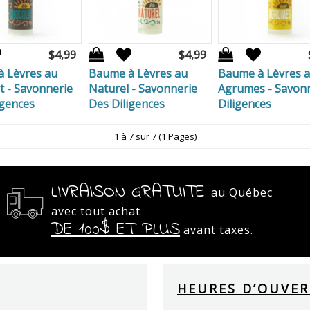
$4,99
$4,99
 Lèvres au
Baume à Lèvres au
Baume à Lèvres 
t - Savonnerie
Naturel - Savonnerie
Agrumes - Savon
igences
Des Diligences
Diligences
1 à 7 sur 7 (1 Pages)
LIVRAISON GRATUITE
au Québec
avec tout achat
DE 100$ ET PLUS
avant taxes.
HEURES D’OUVE