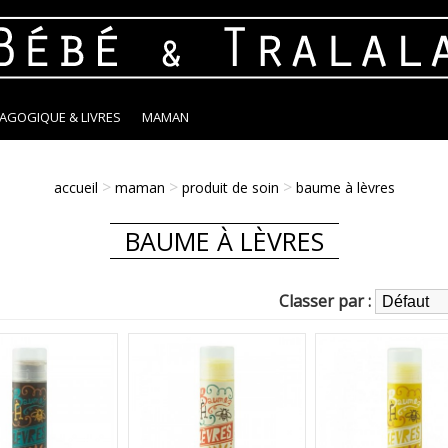
DAGOGIQUE & LIVRES
MAMAN
>
>
>
accueil
maman
produit de soin
baume à lèvres
BAUME À LÈVRES
Classer par :