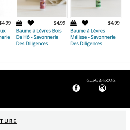
$4,99
$4,99
$4,99
aux
Baume à Lèvres Bois
Baume à Lèvres
nerie
De Hô - Savonnerie
Mélisse - Savonnerie
Des Diligences
Des Diligences
SUIVEZ-NOUS
RTURE