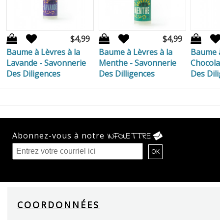
$4,99
$4,99
Baume à Lèvres à la
Baume à Lèvres à la
Baume à
Lavande - Savonnerie
Menthe - Savonnerie
Chocola
Des Diligences
Des Dilligences
Des Dil
Abonnez-vous à notre
INFOLETTRE
COORDONNÉES