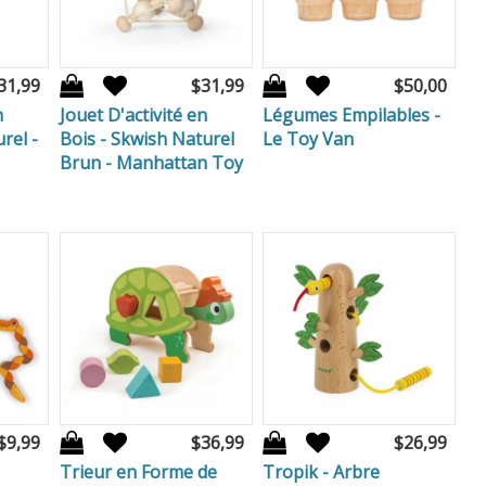
31,99
$31,99
$50,00
n
Jouet D'activité en
Légumes Empilables -
rel -
Bois - Skwish Naturel
Le Toy Van
Brun - Manhattan Toy
$9,99
$36,99
$26,99
Trieur en Forme de
Tropik - Arbre