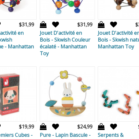
$31,99
$31,99
$
activité en
Jouet D'activité en
Jouet D'activité e
Skwish
Bois - Skwish Couleur
Bois - Skwish natu
ue - Manhattan
écalaté - Manhattan
Manhattan Toy
Toy
$19,99
$24,99
miers Cubes -
Pure - Lapin Bascule -
Serpents &