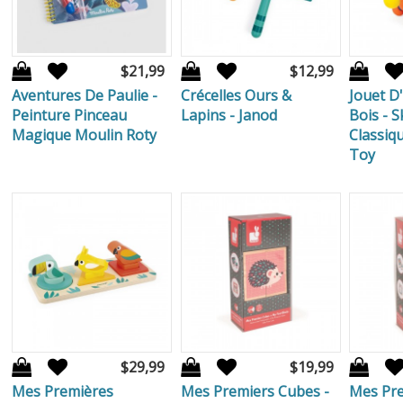
$21,99
$12,99
Aventures De Paulie -
Crécelles Ours &
Jouet D'
Peinture Pinceau
Lapins - Janod
Bois - 
Magique Moulin Roty
Classiq
Toy
$29,99
$19,99
Mes Premières
Mes Premiers Cubes -
Mes Pre