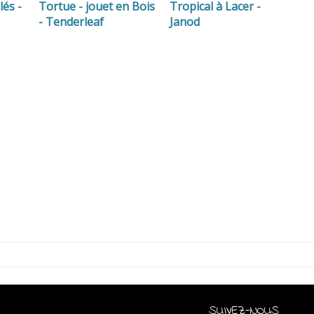
lés -
Tortue - jouet en Bois
Tropical à Lacer -
- Tenderleaf
Janod
SUIVEZ-NOUS