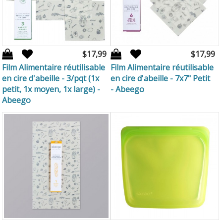
$17,99
$17,99
Film Alimentaire réutilisable
Film Alimentaire réutilisable
en cire d'abeille - 3/pqt (1x
en cire d'abeille - 7x7" Petit
petit, 1x moyen, 1x large) -
- Abeego
Abeego