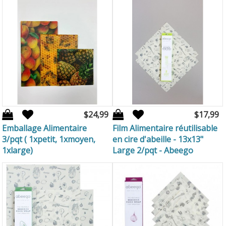
$24,99
$17,99
Emballage Alimentaire
Film Alimentaire réutilisable
3/pqt ( 1xpetit, 1xmoyen,
en cire d'abeille - 13x13"
1xlarge)
Large 2/pqt - Abeego