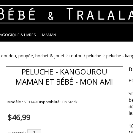
DAGOGIQUE & LIVRES
MAMAN
>
>
, doudou, poupée, hochet & jouet
toutou / peluche
peluche - ka
D
PELUCHE - KANGOUROU
MAMAN ET BÉBÉ - MON AMI
P
S
bé
Modèle :
ST1149
Disponibilité :
En Stock
dé
le
$46,99
1
M