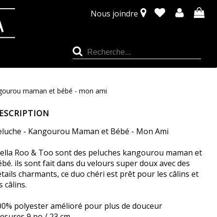
Nous joindre
ngourou maman et bébé - mon ami
ESCRIPTION
eluche - Kangourou Maman et Bébé - Mon Ami
tella Roo & Too sont des peluches kangourou maman et
bé. ils sont fait dans du velours super doux avec des
tails charmants, ce duo chéri est prêt pour les câlins et
s câlins.
00% polyester amélioré pour plus de douceur
esures 9 po / 23 cm